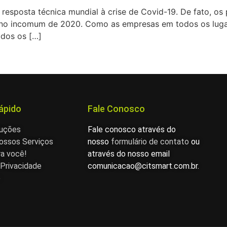
esposta técnica mundial à crise de Covid-19. De fato, os 
ano incomum de 2020. Como as empresas em todos os luga
odos os […]
ápido
Fale Conosco
luções
Fale conosco através do
ossos Serviços
nosso
formulário de contato
ou
ra você!
através do nosso email
 Privacidade
comunicacao@citsmart.com.br.
e