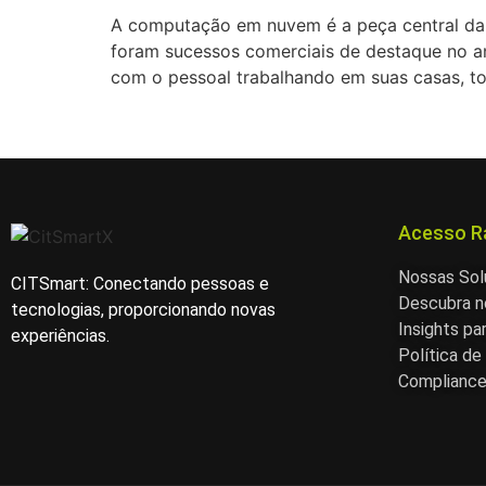
A computação em nuvem é a peça central da r
foram sucessos comerciais de destaque no 
com o pessoal trabalhando em suas casas, t
Acesso R
Nossas So
CITSmart: Conectando pessoas e
Descubra n
tecnologias, proporcionando novas
Insights pa
experiências.
Política de
Complianc