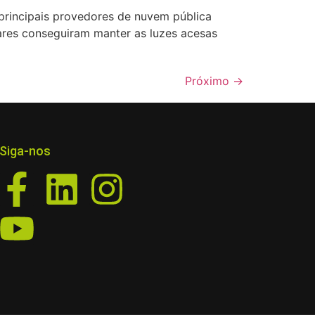
principais provedores de nuvem pública
res conseguiram manter as luzes acesas
Próximo
→
Siga-nos