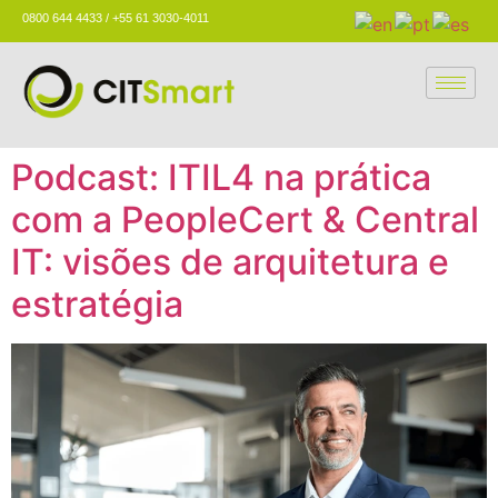
0800 644 4433 / +55 61 3030-4011
Podcast: ITIL4 na prática
com a PeopleCert & Central
IT: visões de arquitetura e
estratégia