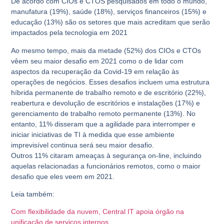
De acordo com CIOs e CTOS pesquisados em todo o mundo,
manufatura (
19%
), saúde (
18%
), serviços financeiros (
15%
) e
educação (
13%
) são os setores que mais acreditam que serão
impactados pela tecnologia em 2021
Ao mesmo tempo, mais da metade (
52%
) dos CIOs e CTOs
vêem seu maior desafio em 2021 como o de lidar com
aspectos da recuperação da Covid-19 em relação às
operações de negócios. Esses desafios incluem uma estrutura
híbrida permanente de trabalho remoto e de escritório (
22%
),
reabertura e devolução de escritórios e instalações (
17%
) e
gerenciamento de trabalho remoto permanente (
13%
). No
entanto,
11%
disseram que a agilidade para interromper e
iniciar iniciativas de TI à medida que esse ambiente
imprevisível continua será seu maior desafio.
Outros
11%
citaram ameaças à segurança on-line, incluindo
aquelas relacionadas a funcionários remotos, como o maior
desafio que eles veem em 2021.
Leia também:
Com flexibilidade da nuvem, Central IT apoia órgão na
unificação de serviços internos