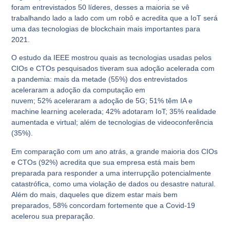
foram entrevistados 50 líderes, desses a maioria se vê
trabalhando lado a lado com um robô e acredita que a
IoT
será
uma das tecnologias de blockchain mais importantes para
2021.
O estudo da IEEE mostrou quais as tecnologias usadas pelos
CIOs e CTOs pesquisados ​​tiveram sua adoção acelerada com
a pandemia: mais da metade (
55%
) dos entrevistados
aceleraram a adoção da computação em
nuvem;
52%
aceleraram a adoção de 5G;
51%
têm IA e
machine learning acelerada;
42%
adotaram IoT;
35%
realidade
aumentada e virtual; além de tecnologias de videoconferência
(
35%
).
Em comparação com um ano atrás, a grande maioria dos CIOs
e CTOs (
92%
) acredita que sua empresa está mais bem
preparada para responder a uma interrupção potencialmente
catastrófica, como uma violação de dados ou desastre natural.
Além do mais, daqueles que dizem estar mais bem
preparados,
58%
concordam fortemente que a Covid-19
acelerou sua preparação.