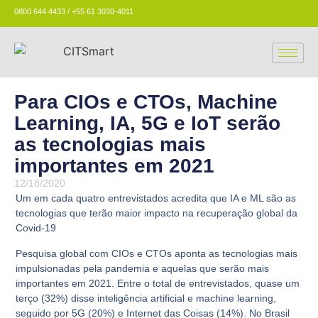
0800 644 4433 / +55 61 3030-4011
Para CIOs e CTOs, Machine
Learning, IA, 5G e IoT serão
as tecnologias mais
importantes em 2021
12/18/2020
Um em cada quatro entrevistados acredita que IA e ML são as
tecnologias que terão maior impacto na recuperação global da
Covid-19
Pesquisa global com
CIOs
e
CTOs
aponta as tecnologias mais
impulsionadas pela pandemia e aquelas que serão mais
importantes em 2021. Entre o total de entrevistados, quase um
terço (
32%
) disse
inteligência artificial
e
machine learning
,
seguido por
5G
(
20%
) e
Internet das Coisas
(
14%
). No Brasil