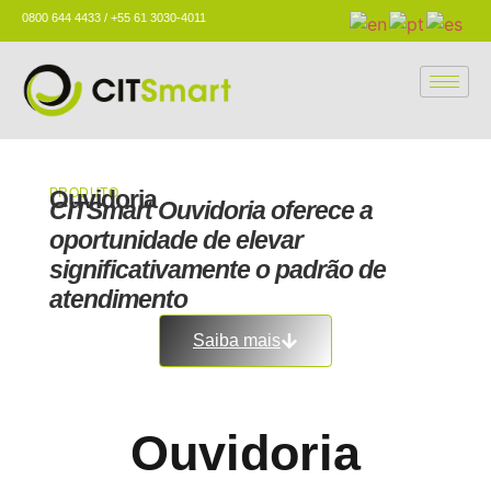
0800 644 4433 / +55 61 3030-4011
PRODUTO
Ouvidoria
CITSmart Ouvidoria oferece a
oportunidade de elevar
significativamente o padrão de
atendimento
Saiba mais
Ouvidoria