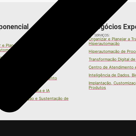
CATEGORIA:
ponencial
Negócios Exp
:
SERVIÇOS:
Organizar e Planejar a Tr
Hiperautomação
 e Planejar a Transformação Digital
utomação
Hiperautomação de Proc
e Infraestrutura de TI por
Transformação Digital de
omação e IA
Centro de Atendimento 
mação Digital de Alto Impacto
Inteligência de Dados, Bi
e Atendimento e Engajamento
nnel
Implantação, Customizaç
Produtos
cia de Dados, Big Data e IA
ção, Customização e Sustentação de