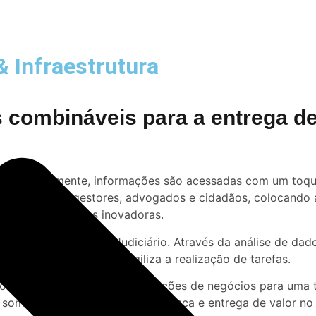
& Infraestrutura
s combináveis para a entrega d
mais rapidamente, informações são acessadas com um toque
intuitiva para gestores, advogados e cidadãos, colocando 
com nossas soluções inovadoras.
uma aliada poderosa do Judiciário. Através da análise de da
a tomada de decisões e agiliza a realização de tarefas.
ork, ecossistema digital e soluções de negócios para uma
 somos reconhecidos pela confiança e entrega de valor no 