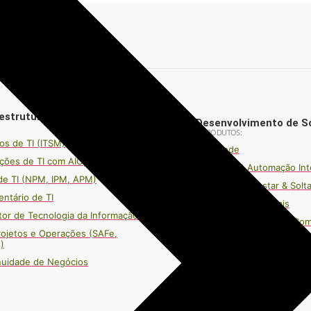
iciário
estrutura
Desenvolvimento de S
PRODUTOS:
os de TI (ITSM)
Low Code
ções de TI com AIOps
Workflow & Automação Int
de TI (NPM, IPM, APM)
Integração Arrastar & Solta
entário de TI
Construtor de Portais
etor de Tecnologia da Informação
Malha Hipercognitiva (Co
rojetos e Operações (SAFe,
Gestão Ágil de Projetos 
)
nuidade de Negócios