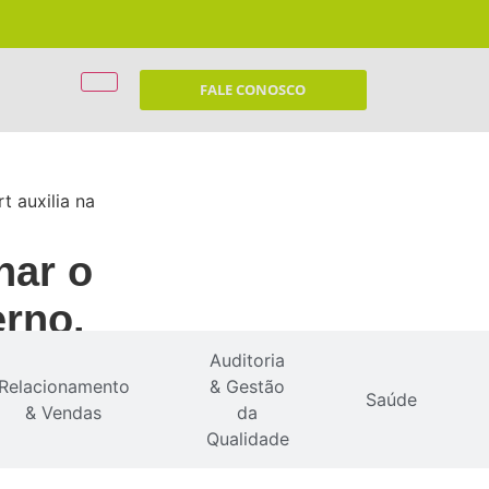
FALE CONOSCO
 auxilia na
nar o
erno.
Auditoria
Relacionamento
& Gestão
Saúde
& Vendas
da
Qualidade