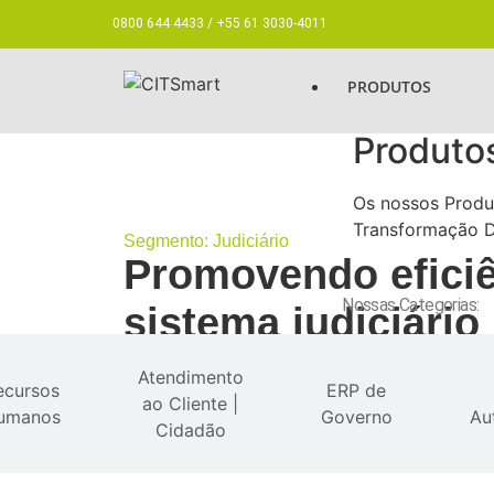
0800 644 4433 / +55 61 3030-4011
PRODUTOS
Produto
Os nossos Produt
Transformação D
Segmento: Judiciário
Promovendo eficiê
Nossas Categorias:
sistema judiciário
Saiba mais
Atendimento
ecursos
ERP de
ao Cliente |
umanos
Governo
Au
Cidadão