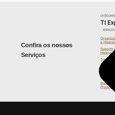
CATEGORIA:
TI Ex
SERVIÇOS
Organizar
e Hipera
Confira os nossos
Suporte d
Hiperaut
Serviços
Transfor
Centro d
Omnicha
Inteligên
Implanta
Produtos