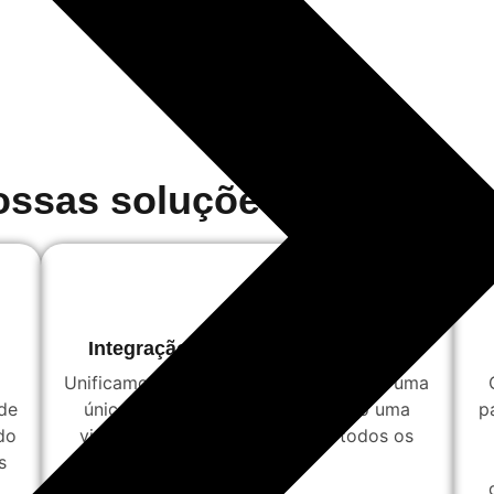
ossas soluções?
Integração de Soluções Diversas:
Unificamos todas as suas soluções em uma
de
única plataforma, proporcionando uma
p
do
visão completa e integrada de todos os
s
processos.