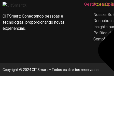
Acesso R
Gestão de Ope
Nossas So
CITSmart: Conectando pessoas e
Descubra n
tecnologias, proporcionando novas
Insights pa
experiências.
Política de
Complianc
Copyright ® 2024 CITSmart – Todos os direitos reservados.