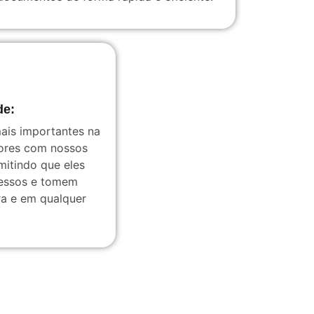
de:
ais importantes na
ores com nossos
mitindo que eles
essos e tomem
ra e em qualquer