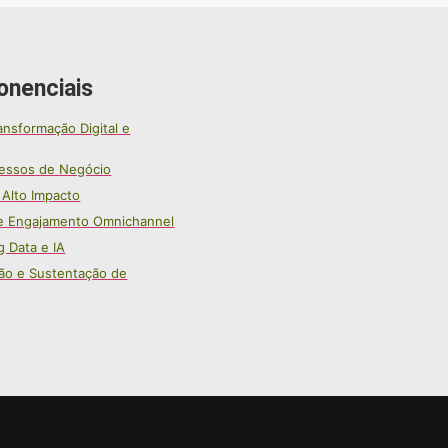
onenciais
ansformação Digital e
essos de Negócio
 Alto Impacto
e Engajamento Omnichannel
g Data e IA
ão e Sustentação de