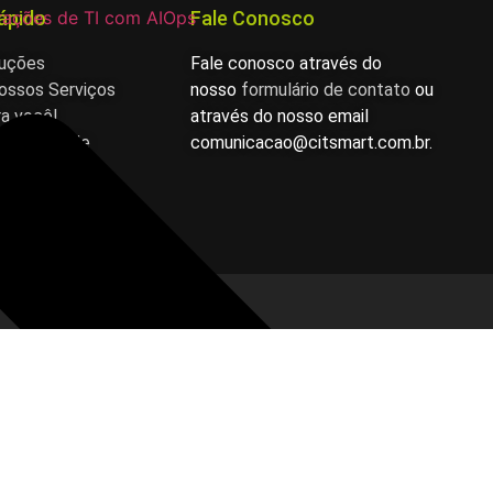
ápido
Fale Conosco
rações de TI com AIOps
luções
Fale conosco através do
ossos Serviços
nosso
formulário de contato
ou
ra você!
através do nosso email
 Privacidade
comunicacao@citsmart.com.br.
e