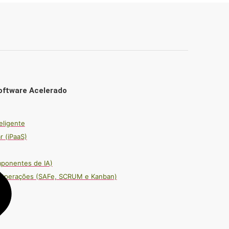
oftware Acelerado
eligente
r (iPaaS)
mponentes de IA)
e Operações (SAFe, SCRUM e Kanban)