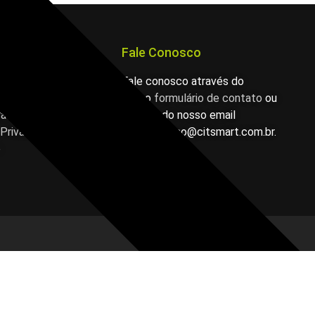
ápido
Fale Conosco
luções
Fale conosco através do
ossos Serviços
nosso
formulário de contato
ou
ra você!
através do nosso email
 Privacidade
comunicacao@citsmart.com.br.
e