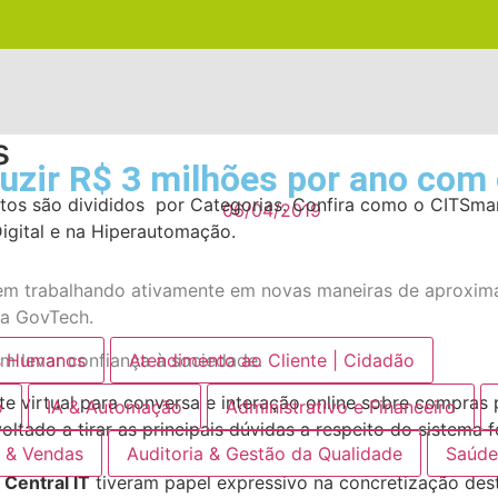
s
uzir R$ 3 milhões por ano com 
os são divididos por Categorias. Confira como o CITSmart
06/04/2019
igital e na Hiperautomação.
 vem trabalhando ativamente em novas maneiras de aproxim
da GovTech.
m levar confiança à sociedade.
s Humanos
Atendimento ao Cliente | Cidadão
nte virtual para conversa e interação online sobre compras
o
IA & Automação
Administrativo e Financeiro
oltado a tirar as principais dúvidas a respeito do sistema
 & Vendas
Auditoria & Gestão da Qualidade
Saúd
Central IT
tiveram papel expressivo na concretização des