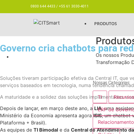
0800 644 4433 / +55 61 3030-4011
PRODUTOS
Produto
Governo cria chatbots para red
Os nossos Produt
Transformação D
Soluções tiveram participação efetiva da Central IT, que
Nossas Categorias:
serviços baseados em tecnologia, numa tendência chama
A maturidade e a solidez das soluções implementadas visa
TI
Recurso
Depois de lançar, em março deste ano, a
LIA
, uma assiste
ERP de Govern
Ministério da Economia apresenta agora
ISIS
, um chatbot v
Relacionamento
Plataforma + Brasil).
As equipes de
TI Bimodal
e da
Central de Atendimento da 