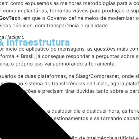
 bem como expusemos as melhores metodologias para a con
m como implantá-las, torna-las viáveis para produção e sup
GovTech
, em que o Governo define meios de modernizar o
iços públicos, com transparência e qualidade.
ha Heckert.
& Infraestrutura
 por meio de aplicativo de mensagens, as questões mais com
ma + Brasil, já consegue responder a perguntas sobre senh
na, o próprio uso vai aprimorando a ferramenta.
usuários de duas plataformas, na Siasg/Comprasnet, onde s
mês; e no sistema de transferências da União, agora plata
 essas doações e precisam tirar dúvidas tanto sobre a par
ckert.
 a questionamentos a qualquer dia e qualquer hora, as fe
 apresentados mais questionamentos e se tornando capaze
suários, mas com a introdução da inteligência artificial v