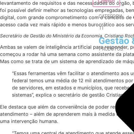
Crédito
levantamento de requisitos e das necessidades do órgão,
foi possível definir melhor as tecnologias empregadas, be
CATEGORIA:
digital, com grande comprometimento com o conceito de
acesso cada vez mais rápido e menos burocrático aos serv
TI
Secretário de Gestão do Ministério da Economia, Cristiano Roc
Gestão 
Ambas se valem de inteligência artificial para responder,
PRODUTOS:
começou a rodar há uma semana como assistente da platafor
Mas como se trata de um sistema de aprendizado de máqui
“Essas ferramentas vêm facilitar o atendimento aos 
federal temos uma média de 12 mil atendimentos por 
de servidores, em estados e municípios, que recebem
sistemas”, explica o secretário de gestão Cristiano He
Ele destaca que além da conveniência de poder responder
atendimento – além de aprenderem mais à medida que são
uma intervenção humana.
“Temos uma central de atendimento que atende esses u