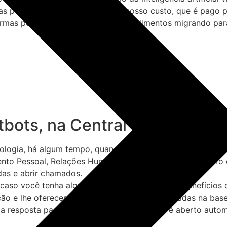
oras por dia, e também reduzimos nosso custo, que é pago
mas por ano à medida que os atendimentos migrando para o
tbots, na Central IT
ologia, há algum tempo, quando foi lançada a Cissa. O chat
to Pessoal, Relações Humanas, Infraestrutura, Financeiro e
idas e abrir chamados.
caso você tenha alguma dúvida a respeito dos benefícios of
tação e lhe oferecerá algumas respostas encontradas na ba
ma resposta para a sua dúvida, um chamado é aberto auto