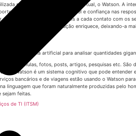
izada pela IBM em seu assistente virtual, o Watson. A int
orte real, com linguagem amigável e confiança nas respos
 ser capaz de aprender mais e mais a cada contato com os 
vação, interpretação e solução enriquece, deixando-a mais 
 da inteligência artificial para analisar quantidades giga
ções: fórmulas, fotos, posts, artigos, pesquisas etc. São
. O IBM Watson é um sistema cognitivo que pode entender es
erviços bancários e de viagens estão usando o Watson para 
 na linguagem que foram naturalmente produzidas pelo hom
sejam feitas.
iços de TI (ITSM)