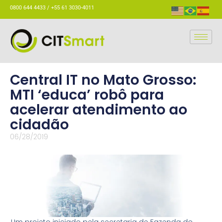
0800 644 4433 / +55 61 3030-4011
Central IT no Mato Grosso:
MTI ‘educa’ robô para
acelerar atendimento ao
cidadão
06/28/2019