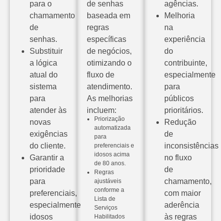
para o
de senhas
agências.
chamamento
baseada em
Melhoria
de
regras
na
senhas.
específicas
experiência
Substituir
de negócios,
do
a lógica
otimizando o
contribuinte,
atual do
fluxo de
especialmente
sistema
atendimento.
para
para
As melhorias
públicos
atender às
incluem:
prioritários.
Priorização
novas
Redução
automatizada
exigências
de
para
do cliente.
inconsistências
preferenciais e
idosos acima
Garantir a
no fluxo
de 80 anos.
prioridade
de
Regras
para
chamamento,
ajustáveis
conforme a
preferenciais,
com maior
Lista de
especialmente
aderência
Serviços
idosos
às regras
Habilitados