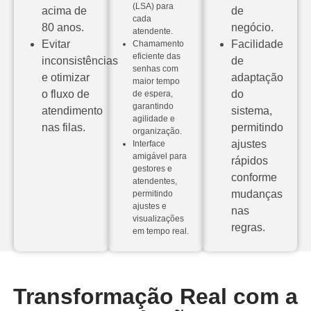
(LSA) para
acima de
de
cada
80 anos.
negócio.
atendente.
Evitar
Facilidade
Chamamento
eficiente das
inconsistências
de
senhas com
e otimizar
adaptação
maior tempo
o fluxo de
do
de espera,
garantindo
atendimento
sistema,
agilidade e
nas filas.
permitindo
organização.
ajustes
Interface
amigável para
rápidos
gestores e
conforme
atendentes,
mudanças
permitindo
ajustes e
nas
visualizações
regras.
em tempo real.
Transformação Real com a