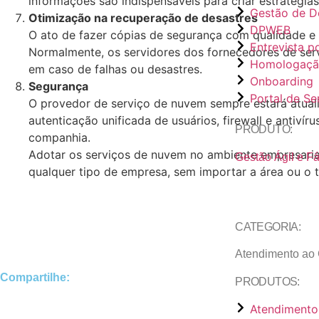
informações são indispensáveis para criar estratég
Gestão de 
Otimização na recuperação de desastres
DPWEB
O ato de fazer cópias de segurança com qualidade e 
Entrevista p
Normalmente, os servidores dos fornecedores de ser
Homologação
em caso de falhas ou desastres.
Onboarding
Segurança
Portal de Se
O provedor de serviço de nuvem sempre estará atuali
autenticação unificada de usuários, firewall e antiv
PRODUTO:
companhia.
Adotar os serviços de nuvem no ambiente empresarial
Gestão Ágil e F
qualquer tipo de empresa, sem importar a área ou o 
CATEGORIA:
Atendimento ao 
Compartilhe:
PRODUTOS:
Atendimento