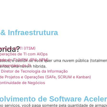
& Infraestrutura
brida?
rviços de TI (ITSM)
perações de TI com AIOps
dade de TI (NPM, IPM, APM)
passos, é decidir se você quer uma nuvem pública (totalme
 Inventário de TI
ainda, uma nuvem híbrida.
 Diretor de Tecnologia da Informação
 de Projetos e Operações (SAFe, SCRUM e Kanban)
ontinuidade de Negócios
olvimento de Software Acele
 serviços, você paga somente pela quantidade de armazen