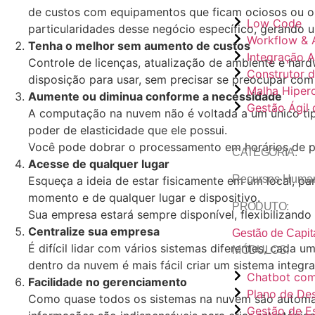
de custos com equipamentos que ficam ociosos ou o
Low Code
particularidades desse negócio específico, gerando u
Workflow & 
Tenha o melhor sem aumento de custos
Integração A
Controle de licenças, atualização de ambiente e hard
Construtor d
disposição para usar, sem precisar se preocupar com 
Malha Hiper
Aumente ou diminua conforme a necessidade
Gestão Ágil
A computação na nuvem não é voltada a um único tip
poder de elasticidade que ele possui.
Você pode dobrar o processamento em horários de p
CATEGORIA:
Acesse de qualquer lugar
Recursos Huma
Esqueça a ideia de estar fisicamente em um local, p
momento e de qualquer lugar e dispositivo.
PRODUTO:
Sua empresa estará sempre disponível, flexibilizando
Centralize sua empresa
Gestão de Capi
É difícil lidar com vários sistemas diferentes, cada
MÓDULOS:
dentro da nuvem é mais fácil criar um sistema integ
Chatbot com
Facilidade no gerenciamento
Plano de Des
Como quase todos os sistemas na nuvem são automati
Gestão de Es