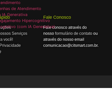
Atendimento
enhas de Atendimento
 IA Generativa
ápido
Fale Conosco
ngajamento Hipercognitivo
ognitivo (com IA Generativa)
luções
Fale conosco através do
ossos Serviços
nosso
formulário de contato
ou
ra você!
através do nosso email
 Privacidade
comunicacao@citsmart.com.br.
e
o
o