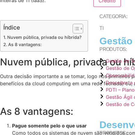
inteiras de TI (IaaS).
Crédito
CATEGORIA:
Índice
TI
Nuvem pública, privada ou híbrida?
Gestão 
As 8 vantagens:
PRODUTOS:
Nuvem pública, privada ou hí
Gestão de Se
Gestão de O
Observabili
Outra decisão importante a se tomar, logo nos primeiros 
Descoberta e
benefícios da cloud computing em uma rede fechada) ou, 
PDTI – Plano
Gestão Ágil
Gestão de C
As 8 vantagens:
Desenv
Pague somente pelo o que usar
Como todos os sistemas de nuvem são vendidos como
PRODUTOS: