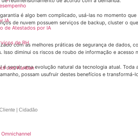
ias de redimensionamento de acordo com a demanda.
Desempenho
garantia é algo bem complicado, usá-las no momento que ma
or IA
viços de nuvem possuem serviços de backup, cluster o que
 de Atestados por IA
rviços de RH
zado com as melhores práticas de segurança de dados, como
írus. Isso diminui os riscos de roubo de informação e acess
 é seguir uma evolução natural da tecnologia atual. Toda a
ácil com Kanban
tamanho, possam usufruir destes benefícios e transformá-
Cliente | Cidadão
 Omnichannel