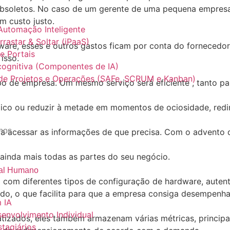
bsoletos. No caso de um gerente de uma pequena empresa 
m custo justo.
Automação Inteligente
rrastar & Soltar (iPaaS)
ware, esses e outros gastos ficam por conta do fornecedor
e Portais
isso.
cognitiva (Componentes de IA)
 de Projetos e Operações (SAFe, SCRUM e Kanban)
o de empresa. Um mesmo serviço será eficiente , tanto p
ico ou reduzir à metade em momentos de ociosidade, red
nos
ara acessar as informações de que precisa. Com o advento 
 ainda mais todas as partes do seu negócio.
tal Humano
 um com diferentes tipos de configuração de hardware, aut
rado, o que facilita para que a empresa consiga desempenh
 IA
envolvimento Individual
zados, eles também armazenam várias métricas, principal
tagiários