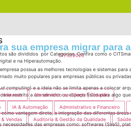
s
ara sua empresa migrar para
os são divididos por Categorias. Confira como o CITSmart
07/16/2020
igital e na Hiperautomação.
 empresa possua as melhores tecnologias e sistemas para
rnado muito populares para empresas públicas ou privadas
ud computing
) e a ideia não se limita apenas a colocar arq
icaria restrito a um servidor ou espaço físico para algo q
s Humanos
Atendimento ao Cliente | Cidadão
o
IA & Automação
Administrativo e Financeiro
, como vantagem direta, a integração das diferentes áreas
 & Vendas
Auditoria & Gestão da Qualidade
Saúd
necessidades das empresas como: softwares (SaaS), plata