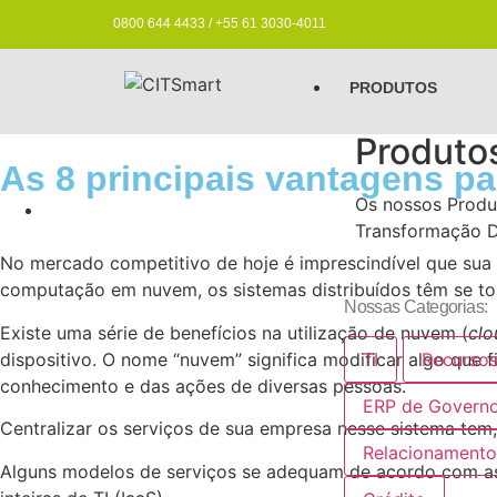
0800 644 4433 / +55 61 3030-4011
PRODUTOS
Produto
As 8 principais vantagens p
Os nossos Produt
Transformação D
No mercado competitivo de hoje é imprescindível que sua
computação em nuvem, os sistemas distribuídos têm se to
Nossas Categorias:
Existe uma série de benefícios na utilização de nuvem (
clo
dispositivo. O nome “nuvem” significa modificar algo que f
TI
Recurso
conhecimento e das ações de diversas pessoas.
ERP de Govern
Centralizar os serviços de sua empresa nesse sistema tem
Relacionamento
Alguns modelos de serviços se adequam de acordo com as 