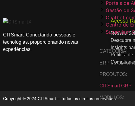
Portais de 
Gestão de S
Chatbot com
Acesso R
Centro de E
Supervisor C
Nossas So
CITSmart: Conectando pessoas e
Descubra n
tecnologias, proporcionando novas
Insights pa
experiências.
CATEGORIA:
Política de
Complianc
ERP de Govern
PRODUTOS:
CITSmart GRP
MODULOS:
Copyright ® 2024 CITSmart – Todos os direitos reservados.
Patrimonio
Inventário
Almoxarifad
Ouvidoria